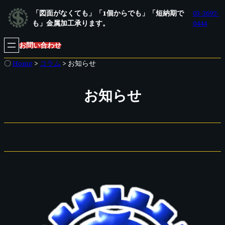
内
「図面がなくても」「1個からでも」「短納期で
03-3692-
容
も」金属加工承ります。
0444
を
ス
お問い合わせ
キ
ッ
〇
Home
>
コラム
>
お知らせ
プ
お知らせ