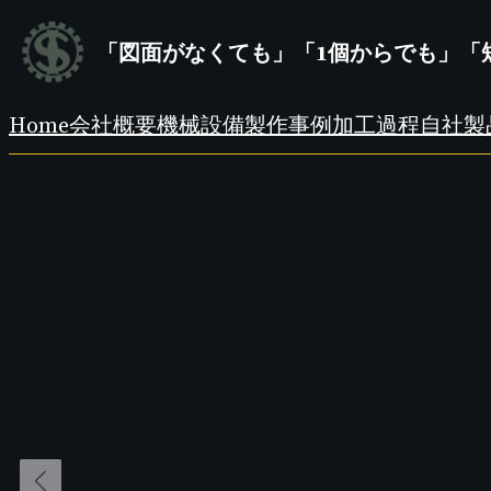
内
容
「図面がなくても」「1個からでも」「
を
ス
キ
Home
会社概要
機械設備
製作事例
加工過程
自社製
ッ
プ