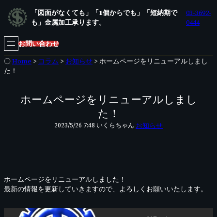
内
「図面がなくても」「1個からでも」「短納期で
03-3692-
容
も」金属加工承ります。
0444
を
ス
お問い合わせ
キ
ッ
〇
Home
>
コラム
>
お知らせ
>
ホームページをリニューアルしまし
プ
た！
ホームページをリニューアルしまし
た！
お知らせ
いくらちゃん
2023/5/26 7:48
ホームページをリニューアルしました！
最新の情報を更新していきますので、よろしくお願いいたします。